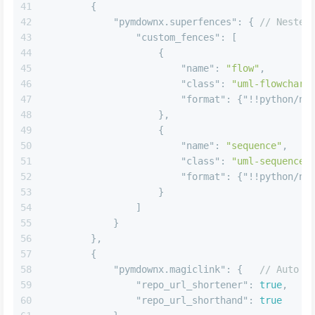
41
{
42
"pymdownx.superfences"
:
{
// Nested
43
"custom_fences"
:
[
44
{
45
"name"
:
"flow"
,
46
"class"
:
"uml-flowchart
47
"format"
:
{
"!!python/na
48
}
,
49
{
50
"name"
:
"sequence"
,
51
"class"
:
"uml-sequence-
52
"format"
:
{
"!!python/na
53
}
54
]
55
}
56
}
,
57
{
58
"pymdownx.magiclink"
:
{
// Auto l
59
"repo_url_shortener"
:
true
,
60
"repo_url_shorthand"
:
true