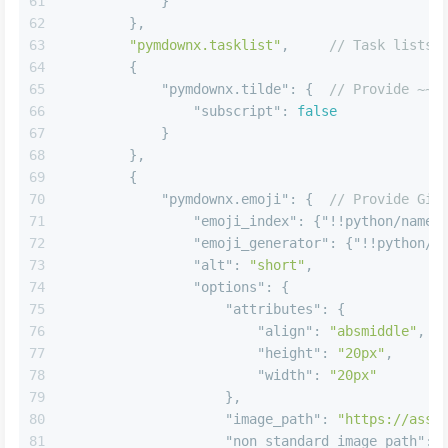
61
}
62
}
,
63
"pymdownx.tasklist"
,
// Task lists
64
{
65
"pymdownx.tilde"
:
{
// Provide ~~d
66
"subscript"
:
false
67
}
68
}
,
69
{
70
"pymdownx.emoji"
:
{
// Provide Git
71
"emoji_index"
:
{
"!!python/name"
72
"emoji_generator"
:
{
"!!python/n
73
"alt"
:
"short"
,
74
"options"
:
{
75
"attributes"
:
{
76
"align"
:
"absmiddle"
,
77
"height"
:
"20px"
,
78
"width"
:
"20px"
79
}
,
80
"image_path"
:
"https://asse
81
"non_standard_image_path"
: