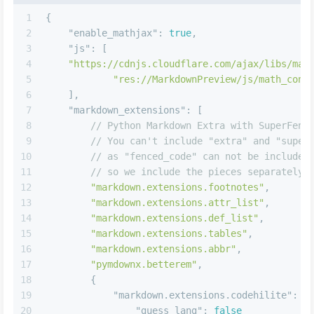
1
{
2
"enable_mathjax"
:
true
,
3
"js"
:
[
4
"https://cdnjs.cloudflare.com/ajax/libs/mat
5
"res://MarkdownPreview/js/math_conf
6
]
,
7
"markdown_extensions"
:
[
8
// Python Markdown Extra with SuperFenc
9
// You can't include "extra" and "super
10
// as "fenced_code" can not be included
11
// so we include the pieces separately.
12
"markdown.extensions.footnotes"
,
13
"markdown.extensions.attr_list"
,
14
"markdown.extensions.def_list"
,
15
"markdown.extensions.tables"
,
16
"markdown.extensions.abbr"
,
17
"pymdownx.betterem"
,
18
{
19
"markdown.extensions.codehilite"
:
{
20
"guess_lang"
:
false