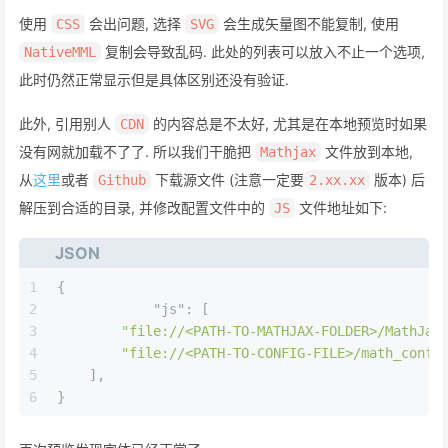
使用
会出问题, 选择
会生成矢量图不能复制, 使用
CSS
SVG
复制会导致乱码. 此处的列表可以放入不止一个选项,
NativeMML
此时仍然正常显示但是具体区别还没有验证.
此外, 引用别人
的内容总是不太好, 尤其是在本地预览时如果
CDN
没有网就加载不了了. 所以我们干脆把
文件放到本地,
Mathjax
从
这里
或者
下载源文件 (注意一定要
版本) 后
Github
2.xx.xx
解压到合适的目录, 并修改配置文件中的
文件地址如下:
JS
JSON
1
{
2
"js"
:
[
3
"file://<PATH-TO-MATHJAX-FOLDER>/MathJax
4
"file://<PATH-TO-CONFIG-FILE>/math_confi
5
]
,
6
}