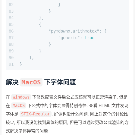
82
}
83
}
84
}
,
85
{
86
"pymdownx.arithmatex"
:
{
87
"generic"
:
true
88
}
89
}
90
]
,
91
}
解决
下字体问题
MacOS
在
下修改配置文件后公式应该就可以正常渲染了, 但是
Windows
在
下公式中的字体会显得特别奇怪. 查看 HTML 文件发现
MacOS
字体是
, 好像也没什么问题. 网上对这个的讨论比
STIX-Regular
较少, 所以我没能找到具体的原因, 但是可以通过更改公式渲染的方
式解决字体异常的问题.