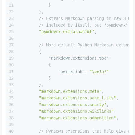
21
}
22
}
,
23
// Extra's Markdown parsing in raw HTML
24
// included by itself, but "pymdownx" e
25
"pymdownx.extrarawhtml"
,
26
27
// More default Python Markdown extensi
28
{
29
"markdown.extensions.toc"
:
30
{
31
"permalink"
:
"\ue157"
32
}
33
}
,
34
"markdown.extensions.meta"
,
35
"markdown.extensions.sane_lists"
,
36
"markdown.extensions.smarty"
,
37
"markdown.extensions.wikilinks"
,
38
"markdown.extensions.admonition"
,
39
40
// PyMdown extensions that help give a 