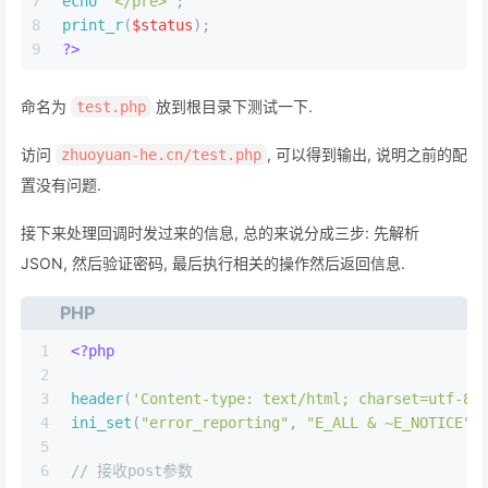
7
echo
'</pre>'
;
8
print_r
(
$status
);
9
?>
命名为
放到根目录下测试一下.
test.php
访问
, 可以得到输出, 说明之前的配
zhuoyuan-he.cn/test.php
置没有问题.
接下来处理回调时发过来的信息, 总的来说分成三步: 先解析
JSON, 然后验证密码, 最后执行相关的操作然后返回信息.
PHP
1
<?php
2
3
header
(
'Content-type: text/html; charset=utf-8'
4
ini_set
(
"error_reporting"
, 
"E_ALL & ~E_NOTICE"
)
5
6
// 接收post参数