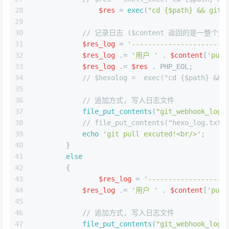
28
$res
 = 
exec
(
"cd 
{$path}
 && git 
29
30
// 记录日志 ($content 返回的是一整
31
$res_log
 = 
'-----------------------
32
$res_log
 .= 
'用户 '
 . 
$content
[
'push
33
$res_log
 .= 
$res
 . PHP_EOL;
34
// $hexolog =  exec("cd {$path} && 
35
36
// 追加方式, 写入日志文件
37
file_put_contents
(
"git_webhook_log.
38
// file_put_contents("hexo_log.txt"
39
echo
'git pull excuted!<br/>'
;
40
	}
41
else
42
	{
43
$res_log
 = 
'-------------------
44
$res_log
 .= 
'用户 '
 . 
$content
[
'push
45
46
// 追加方式, 写入日志文件
47
file_put_contents
(
"git_webhook_log.