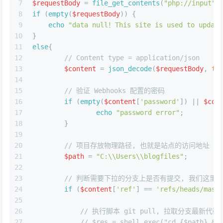
7
$requestBody
 = 
file_get_contents
(
"php://input"
)
8
if
 (
empty
(
$requestBody
)) {
9
echo
"data null！This site is used to update
10
}
11
else
{
12
// Content type = application/json
13
$content
 = 
json_decode
(
$requestBody
, 
tr
14
15
// 验证 Webhooks 配置的密码
16
if
 (
empty
(
$content
[
'password'
]) || 
$con
17
echo
"password error"
;
18
	}
19
20
// 项目存放物理路径, 也就是站点的访问地址
21
$path
 = 
"C:\\Users\\blogfiles"
;
22
23
// 判断需要下拉的分支上是否有提交, 我们这里的
24
if
 (
$content
[
'ref'
] == 
'refs/heads/mast
25
26
// 执行脚本 git pull, 拉取分支最新代码
27
// $res = shell_exec("cd {$path} &