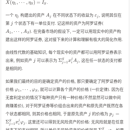
(
,
⋯
,
)
=
.
X
η
η
I
1
x_J\}
\eta_S) =
S
S
I_S
\eta_j
A_j
\varepsilon_j
一个
构建出的资产
在不同状态下的收益为
, 说明其仅在
η
A
ε
j
j
j
j
A_1,
第
个状态下有一单位支付. 记这样的资产为阿罗证券(
j
\cdots
,
⋯
,
). 在完备市场的假设下, 一定可以用现实中的资产构
A
A
1
, A_S
S
建出这样的阿罗证券, 这对接下来的计算和理解有极大的简化作用.
由线性代数的基础知识, 每个现实中的资产都可以用阿罗证券表示
j
\Sigma_{j
j
Σ
S
出来, 例如资产
可以表示为
, 这在任一状态的支付都
j
x
A
=
1
j
j
i
= 1}^S
是相同的.
x_i^j A_j
如果我们最终的目的是确定资产的价格, 那只要确定了阿罗证券的
\varphi_1,
,
⋯
,
价格
, 就可以计算各个资产的价格 (一价定律). 因为在
φ
φ
1
S
\cdots,
无套利定价的情况下每种资产只有一种价格(不然显然可以做中间
\varphi_S
商赚差价), 对于阿罗证券等价组合出来的资产和原先资产既然在各
j
p_j =
=
个状态都相同, 则其价格也相同, 于是原先资产
的价格为
j
p
j
\Sigma_
j
Σ
S
. 这里还可以得到无风险资产的价格: 无风险就是在任意
x
φ
x_i^j \va
=
1
j
j
i
\Sigma_{j=1}
S
状态下的支付相同, 所以单位无风险资产的价格就是
, 如果