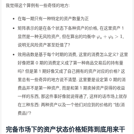
+ 2
我觉得这个算例有一些奇怪的地方:
\varphi_b
在每一期只有一种特定的资产数量为正
矩阵表示的是在各个状态下各种资产的价格, 在这里资产 1
\varphi_a
+
>
1
显然是一种无风险资产, 但在算出的均衡中
,
φ
φ
a
b
+
说明无风险资产甚至贬值了?
\varphi_b
> 1
效用函数是基于每个时期的消费, 这里的消费怎么定义? 这里
好像把第 0 期的消费定义成了第一种商品交易后的持有量
吗? 但是第 1 期好像又成了自己拥有的资产对应的价格? 这
里总有一些奇异的地方说不清楚. 这里要是设定第 0 期的消
费品并不是第一种资产, 而是和第 1 期卖掉资产获得的收益
一样的东西, 那这件事好像就说得通了, 这样的话市场上就存
在三种东西: 两种资产以及一个他们对应到的价格的 “钱(消
费品)”?
完备市场下的资产状态价格矩阵到底用来干