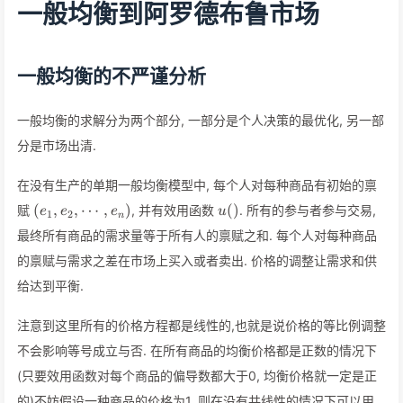
一般均衡到阿罗德布鲁市场
一般均衡的不严谨分析
一般均衡的求解分为两个部分, 一部分是个人决策的最优化, 另一部
分是市场出清.
在没有生产的单期一般均衡模型中, 每个人对每种商品有初始的禀
(e_1,e_2,\cdots,e_n)
u()
(
,
,
⋯
,
)
(
)
赋
, 并有效用函数
. 所有的参与者参与交易,
e
e
e
u
1
2
n
最终所有商品的需求量等于所有人的禀赋之和. 每个人对每种商品
的禀赋与需求之差在市场上买入或者卖出. 价格的调整让需求和供
给达到平衡.
注意到这里所有的价格方程都是线性的,也就是说价格的等比例调整
不会影响等号成立与否. 在所有商品的均衡价格都是正数的情况下
(只要效用函数对每个商品的偏导数都大于0, 均衡价格就一定是正
的)不妨假设一种商品的价格为1, 则在没有共线性的情况下可以用