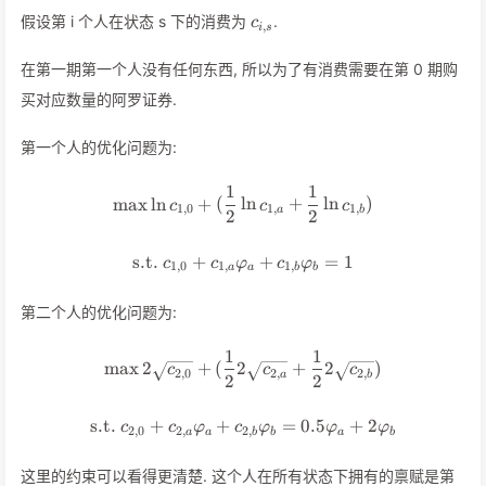
c_{i,
假设第 i 个人在状态 s 下的消费为
.
c
,
i
s
s}
在第一期第一个人没有任何东西, 所以为了有消费需要在第 0 期购
买对应数量的阿罗证券.
第一个人的优化问题为:
1
1
\max \ln c_{1,0} + (\frac 1 2 
max
ln
+
(
ln
+
ln
)
c
c
c
1
,
0
1
,
1
,
a
b
2
2
s.t.
+
\text{s.t. } c_{1,0} + c_{1,
+
=
1
c
c
φ
c
φ
1
,
0
1
,
1
,
a
a
b
b
第二个人的优化问题为:
1
1
\max 2 \sqrt {c_{2,0}} + (\fr
max
2
+
(
2
+
2
)
c
c
c
2
,
0
2
,
2
,
a
b
2
2
s.t.
+
+
\text{s.t. } c_{2,0} + c_{2,
=
0.5
+
2
c
c
φ
c
φ
φ
φ
2
,
0
2
,
2
,
a
a
b
b
a
b
这里的约束可以看得更清楚. 这个人在所有状态下拥有的禀赋是第