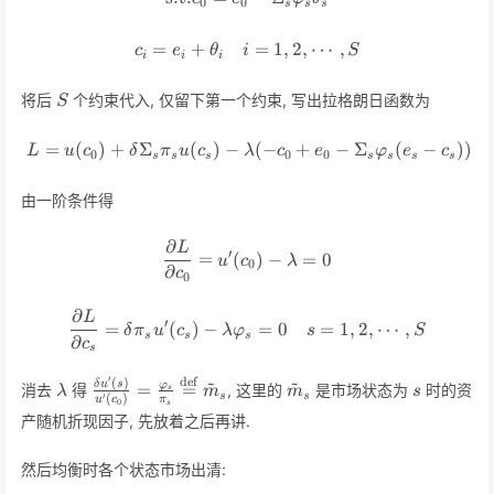
0
0
s
s
s
=
+
c_i = e_i + \theta_i \quad i =
=
1
,
2
,
⋯
,
c
e
θ
i
S
i
i
i
S
将后
个约束代入, 仅留下第一个约束, 写出拉格朗日函数为
S
=
(
)
+
Σ
(
)
−
L = u(c_0) + \delta \Sigma_s 
(
−
+
−
Σ
(
−
))
L
u
c
δ
π
u
c
λ
c
e
φ
e
c
0
0
0
s
s
s
s
s
s
s
由一阶条件得
∂
L
\frac {\partial L}{\partial c
′
=
(
)
−
=
0
u
c
λ
0
∂
c
0
∂
L
\frac {\partial L}{\partial c
′
=
(
)
−
=
0
=
1
,
2
,
⋯
,
δ
π
u
c
λ
φ
s
S
s
s
s
∂
c
s
′
~
~
def
\lambda
\frac{\delta u'(s)}
\tilde
s
(
)
δ
u
s
φ
=
=
消去
得
, 这里的
是市场状态为
时的资
λ
m
m
s
s
′
s
s
(
)
u
c
π
0
{u'(c_0)} =
m_s
s
产随机折现因子, 先放着之后再讲.
\frac{\varphi_s}
{\pi_s}
然后均衡时各个状态市场出清:
\overset{\text{def}}