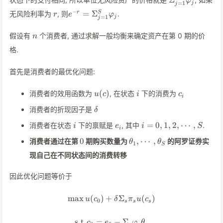
Σ
φ
=
1
j
j
\varphi_j
r
e^{-r} =
−
=
Σ
r
S
无风险利率为
, 则
.
r
e
φ
=
1
j
j
\Sigma_{j=1}^S
\varphi_j
n
假设有
个消费者, 通过求解一般均衡来确定资产在第 0 期的价
n
格.
首先是消费者的最优化问题:
u(c)
i
c_i
(
)
消费者的效用函数为
, 在状态
下的消费为
u
c
i
c
i
\delta
消费者的折现因子是
δ
i
e_i
i =
=
0
,
1
,
2
,
⋯
,
消费者在状态
下的禀赋是
, 其中
.
i
e
i
S
i
0,1,2,\cdots,S
0
\theta_1
0
,
⋯
,
消费者通过在第
期购买数量为
的阿罗证券实
θ
θ
1
S
,\cdots,
现自己在不同状态间的消费转移
\theta_S
因此优化问题等价于
max
(
)
+
\max u(c_0) + \delta \Sigma_
Σ
(
)
u
c
δ
π
u
c
0
s
s
s
s.t.
=
\text{s.t.} c_0 = e_0 - \Sigm
−
Σ
c
e
φ
θ