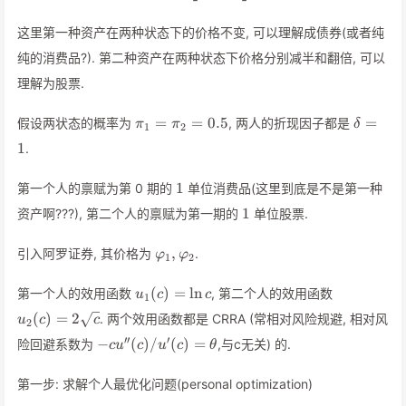
这里第一种资产在两种状态下的价格不变, 可以理解成债券(或者纯
纯的消费品?). 第二种资产在两种状态下价格分别减半和翻倍, 可以
理解为股票.
\pi_1
\delta
=
=
0.5
=
假设两状态的概率为
, 两人的折现因子都是
π
π
δ
1
2
=
= 1
1
.
\pi_2
= 0.5
1
1
第一个人的禀赋为第 0 期的
单位消费品(这里到底是不是第一种
1
1
资产啊???), 第二个人的禀赋为第一期的
单位股票.
\varphi_1,
,
引入阿罗证券, 其价格为
.
φ
φ
1
2
\varphi_2
u_1(c)
u_2(c)=
(
)
=
ln
第一个人的效用函数
, 第二个人的效用函数
u
c
c
1
= \ln
2 \sqrt
(
)
=
2
. 两个效用函数都是 CRRA (常相对风险规避, 相对风
u
c
c
2
c
c
−cu''(c)
′′
′
−
(
)
/
(
)
=
险回避系数为
,与c无关) 的.
c
u
c
u
c
θ
/u'(c) =
θ
第一步: 求解个人最优化问题(personal optimization)