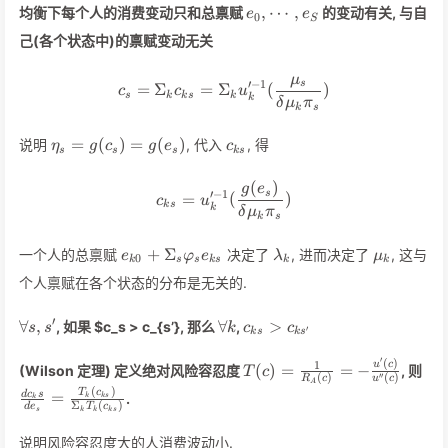
e_0,\cdots,
,
⋯
,
均衡下每个人的消费变动只和总禀赋
的变动有关, 与自
e
e
0
S
e_S
己(各个状态中)的禀赋变动无关
μ
c_s = \Sigma_k c_{ks} = \Si
′
−
1
s
=
Σ
=
Σ
(
)
c
c
u
s
k
k
s
k
k
δ
μ
π
k
s
\eta_s
c_{ks}
=
(
)
=
(
)
说明
, 代入
, 得
η
g
c
g
e
c
s
s
s
k
s
=
g(c_s)
(
)
c_{ks} = u_k'^{-1}(\frac{g(
g
e
′
−
1
s
=
(
)
=
c
u
k
s
k
δ
μ
π
k
s
g(e_s)
e_{k0} +
\lambda_k
\mu_k
+
Σ
一个人的总禀赋
决定了
, 进而决定了
, 这与
e
φ
e
λ
μ
0
k
s
s
k
s
k
k
\Sigma_s
个人禀赋在各个状态的分布是无关的.
\varphi_s
e_{ks}
\forall
\forall
c_{ks}
′
∀
,
∀
>
, 如果 $c_s > c_{s’}, 那么
,
s
s
k
c
c
′
k
s
k
s
s,s'
k
>c_{ks'}
′
(
)
T(c) =
\fr
1
u
c
(
)
=
=
−
(Wilson 定理) 定义绝对风险容忍度
, 则
T
c
′′
(
)
(
)
R
c
u
c
\frac{1}
=
A
(
)
T
c
d
c
s
=
.
k
k
s
k
{R_A(c)} =
\fr
Σ
(
)
d
e
T
c
s
k
k
k
s
-
{\
说明风险容忍度大的人消费波动小.
\frac{u'(c)}
T_