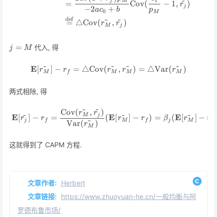
~
f
M
=
Cov
(
−
1
,
)
r
j
−
2
+
a
c
b
p
0
M
~
~
def
=
△
Cov
(
,
)
r
r
M
j
j
=
代入, 得
j
M
=
M
~
~
~
~
E
[
]
−
=
△
Cov
(
\mathbf{E}[\tilde{r_M}] - r_
,
)
=
△
Var
(
)
r
r
r
r
r
M
f
M
M
M
两式相除, 得
~
~
Cov
(
,
)
\mathbf{E}[\tilde{r_j}] - r_
r
r
~
~
~
M
j
E
E
E
[
]
−
=
(
[
]
−
)
=
(
[
]
−
r
r
r
r
β
r
r
~
j
f
M
f
j
M
f
Var
(
)
r
M
这就得到了 CAPM 方程.
文章作者:
Herbert
文章链接:
https://www.zhuoyuan-he.cn/一般均衡与阿
罗德布鲁市场/