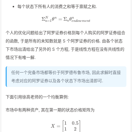
{=} \tilde m_s
每个状态下所有人的消费之和等于禀赋之和.
\Sigma_{n = 1}^N \theta^n 
Σ
=
Σ
N
n
n
θ
θ
=
1
n
n
e
n
d
o
w
m
e
n
t
个人的优化问题给出了阿罗证券价格到每个人购买的阿罗证券组合
的函数, 于是所有的未知数就是 S 个阿罗证券的价格. 由各个状态
下市场出清给出了另外的 S 个方程, 于是线性方程在没有共线性的
情况下有唯一解.
任何一个完备市场都等价于阿罗德布鲁市场, 因此求解时直接
考虑对应的阿罗证券以及各个状态下市场出清即可.
下面引用徐高老师的一个均衡算例:
市场中有两种资产, 其在第一期的状态价格矩阵为
1
0.5
[
X = \left[ \begin{matrix} 1 
]
=
X
1
2