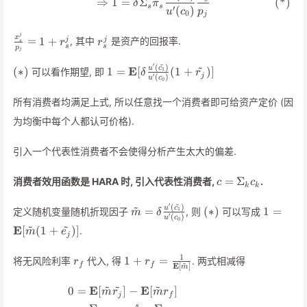
⇒
1
=
Σ
(
*
)
δ
π
s
s
′
(
)
u
c
p
0
j
j
\frac{x_s^j}
r_s^j
x
=
1
+
j
j
, 其中
是资产的回报率.
r
r
s
s
s
p
{p_j} = 1 +
j
r_s^j
~
′
~
(
)
(*)
1 =
u
c
E
(
∗
)
1
=
[
(
1
+
)]
1
可以看作期望, 即
δ
r
′
j
(
)
u
c
0
\mathbf{E}
[\delta
所有消费者均满足上式, 所以任意找一个消费者即可给资产定价 (因
\frac{u'(\tilde
为均衡中每个人都认可价格).
{c_1})}
{u'(c_0)}(1 +
\tilde {r_j})]
引入一个代表性消费者不会使得分析产生太大的偏差.
c =
=
Σ
消费者效用函数是 HARA 时, 引入代表性消费者,
.
c
c
k
k
\Sigma_k
~
c_k
′
~
(
)
\tilde m =
(*)
1 =
u
c
=
(
∗
)
1
=
1
定义随机变量随机折现因子
, 则
可以写成
m
δ
′
(
)
u
c
0
\delta
\mathb
~
~
E
[
(
1
+
)]
.
m
e
\frac{u'(\tilde
[\tilde 
j
{c_1})}
+ \tilde
r_f
1 + r_f =
1
1
+
=
将无风险利率
代入, 得
. 两式相减得
r
r
{u'(c_0)}
{e_j})]
~
f
f
E
[
]
m
\frac{1}
{\mathbf{E}
~
~
~
E
E
0
=
[
]
−
[
]
\begin{align*} 0 &= \mathbf{E
m
r
m
r
j
f
[\tilde m]}
s