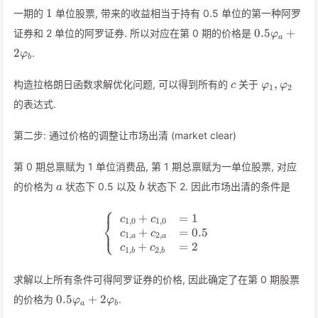
1
1
一期的
单位股票, 带来的收益相当于持有 0.5 单位的第一种阿罗
0.5
0.5
+
证券和 2 单位的阿罗证券. 所以对应在第 0 期的价格是
φ
a
\varphi_a
2
.
φ
+ 2
b
\varphi_b
c
\varphi_1,
,
构造拉格朗日函数求解优化问题, 可以得到所有的
关于
c
φ
φ
1
2
\varphi_2
的表达式.
第二步: 通过价格的调整让市场出清 (market clear)
第 0 期总禀赋为 1 单位消费品, 第 1 期总禀赋为一单位股票, 对应
a
b
的价格为
状态下 0.5 以及
状态下 2. 因此市场出清的条件是
a
b
⎧
+
=
1
\begin{equation*} \left\{ \b
c
c
⎨
1
,
0
1
,
0
⎩
+
=
0.5
c
c
1
,
2
,
a
a
+
=
2
c
c
1
,
2
,
b
b
求解以上所有条件可得阿罗证券的价格, 因此确定了在第 0 期股票
0.5
0.5
+
2
的价格为
.
φ
φ
a
b
\varphi_a