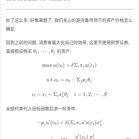
{u''(c)}
扯了这么多, 好像离题了, 我们关心的是完备市场下的资产价格怎么
确定.
回到之前的问题, 消费者最大化自己的效用, 这里不使用阿罗证券,
\theta_1,
,
⋯
,
直接假设购买
的资产:
θ
θ
1
j
\cdots,\theta_j
max
(
)
+
\max u(c_0) + \delta \Sigma_
Σ
(
)
u
c
δ
π
u
c
0
s
s
s
s.t.
=
\text{s.t.} c_0 = e_0 - \Sigma
−
Σ
c
e
p
θ
0
0
j
j
j
=
+
Σ
c_i = e_i + \Sigma_j x_s^j \t
=
1
,
2
,
⋯
,
j
c
e
x
θ
i
S
i
i
j
j
s
全部约束代入目标函数后求一阶条件:
′
′
−
(
)
+
(
-p_ju'(c_0) + \delta(\Sigma_s
Σ
(
)
j
p
u
c
δ
π
u
s
c
x
0
j
s
s
s
s
′
(
)
j
\Rightarrow 1 = \delta \Sigm
u
c
x
s
s