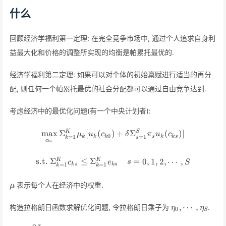
什么
回顾经济学福利第一定理: 在完全竞争市场中, 通过个人追求自身利
益最大化和价格的调整所实现的均衡是帕累托最优的.
经济学福利第二定理: 如果可以对个体的初始禀赋进行适当的再分
配, 则任何一个帕累托最优的社会分配都可以通过自由竞争达到.
考虑经济中的最优化问题(有一个中央计划者):
\max_{c_{ks}} \Sigma_{k = 
max
Σ
[
(
)
+
Σ
(
)]
K
S
μ
u
c
δ
π
u
c
0
=
1
=
1
k
k
k
s
k
k
s
k
s
c
k
s
\text{s.t. } \Sigma_{k = 1}^
s.t.
Σ
≤
Σ
=
0
,
1
,
2
,
⋯
,
K
K
c
e
s
S
=
1
=
1
k
s
k
s
k
k
\mu
表示每个人在经济中的权重.
μ
\eta_0,\cdots
,
⋯
,
构造拉格朗日函数求解优化问题, 令拉格朗日乘子为
.
η
η
0
S
\eta_S