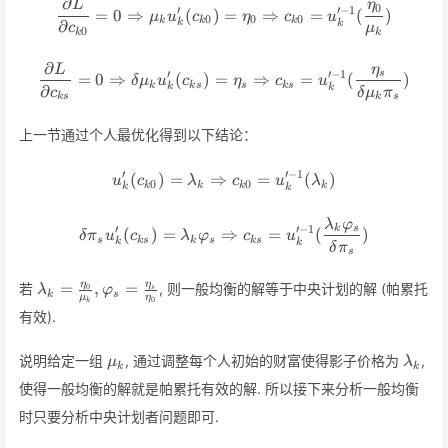
∂
L
η
\frac{\partial L}{\partial 
0
′
′
−
1
=
0
⇒
(
)
=
⇒
=
(
)
μ
u
c
η
c
u
0
0
0
k
k
k
k
∂
k
c
μ
0
k
k
∂
L
η
\frac{\partial L}{\partial c
′
′
−
1
s
=
0
⇒
(
)
=
⇒
=
(
)
δ
μ
u
c
η
c
u
k
k
s
s
k
s
k
∂
k
c
δ
μ
π
k
s
k
s
上一节通过个人最优化得到以下结论：
′
′
−
1
(
)
=
⇒
u_k'(c_{k0}) = \lambda_k \
=
(
)
u
c
λ
c
u
λ
0
0
k
k
k
k
k
k
λ
φ
\delta \pi_s u_k'(c_{ks}) = 
′
′
−
1
k
s
(
)
=
⇒
=
(
)
δ
π
u
c
λ
φ
c
u
s
k
s
k
s
k
s
k
k
δ
π
s
\lambda_k =
η
η
=
,
=
若
, 则一般均衡的解等于中央计划的解 (帕累托
0
λ
φ
s
k
s
μ
η
0
\frac{\eta_0}
k
有效).
{\mu_k},
\varphi_s =
\mu_k
\lam
说明给定一组
, 通过调整每个人初始的财富使得影子价格为
,
μ
λ
\frac{\eta_s}
k
k
{\eta_0}
使得一般均衡的解就是帕累托有效的解. 所以接下来分析一般均衡
时只要分析中央计划者问题即可.