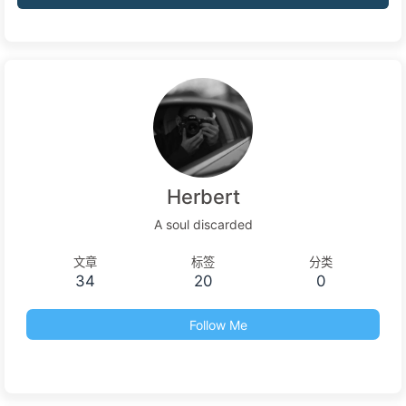
Herbert
A soul discarded
文章
标签
分类
34
20
0
Follow Me