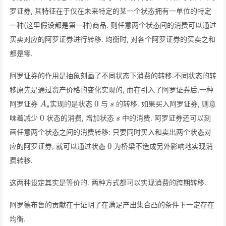
罗证券, 其特征在于仅在未来特定的某一个状态拥有一单位的特定
一种(这里假设都是第一种)商品. 则任意两个状态间的消费可以通过
买卖对应的阿罗证券进行转移. 均衡时, 对各个阿罗证券的买卖之和
都是零.
阿罗证券的作用是抽象刻画了不同状态下消费的转移.不同状态的转
移原先是通过资产价格的变化实现的, 而在引入了阿罗证券后,一种
A_s
0
s
0
阿罗证券
实现的是状态
与
的转移. 如果买入阿罗证券, 则意
A
s
s
0
s
0
味着减少
状态的消费, 增加状态
中的消费. 阿罗证券还可以刻
s
画任意两个状态之间的消费转移: 只要同时买入和卖出两个状态对
0
0
应的阿罗证券, 就可以通过状态
为桥梁不造成另外影响地实现消
费转移.
这两种设定其实是等价的. 两种方式都可以实现消费的跨期转移.
阿罗德布鲁的贡献在于证明了在满足产出集合凸的条件下一定存在
均衡.