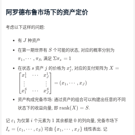
阿罗德布鲁市场下的资产定价
考虑以下这样的问题:
J
有
种资产
J
S
\pi_1,\c
在第一期世界有
个可能的状态, 对应的概率分别为
S
\pi_S
\Sigma
,
⋯
,
Σ
=
1
, 满足
π
π
π
1
S
s
\pi_s
s
j
x_j^s
X = \left[
=
s
在状态
资产
的价格为
, 对应的支付矩阵为
s
j
x
X
= 1
j
\begin{mat
1
1
⋯
x
x
1
J
x_1^1 & \c
=
(
,
⋯
,
)
x
x
⋮
⋮
1
x_J^1\\ \v
J
⋯
S
S
\vdots \\ 
x
x
1
J
\cdots & x
资产构成完备市场: 通过资产的组合可以构建出任意的不同
\end{matri
\text{rank}
rank
(
)
=
状态下的收益向量, 即
.
X
S
= (x_1, \cd
(X) = S
\varepsilon_1
i
1
0
I_s =
1
0
记
为仅第
个元素为
其余都是
的列向量, 完备市场下
ε
i
1
(\varep
\{x_1,
X(\eta_1,
=
(
,
⋯
,
)
{
,
⋯
,
}
可由
线性表出. 记
I
ε
ε
x
x
1
1
,\varep
s
S
J
\cdots,
\cdots,