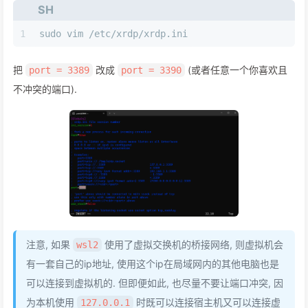
SH
1
sudo vim /etc/xrdp/xrdp.ini
把
改成
(或者任意一个你喜欢且
port = 3389
port = 3390
不冲突的端口).
注意, 如果
使用了虚拟交换机的桥接网络, 则虚拟机会
wsl2
有一套自己的ip地址, 使用这个ip在局域网内的其他电脑也是
可以连接到虚拟机的. 但即便如此, 也尽量不要让端口冲突, 因
为本机使用
时既可以连接宿主机又可以连接虚
127.0.0.1