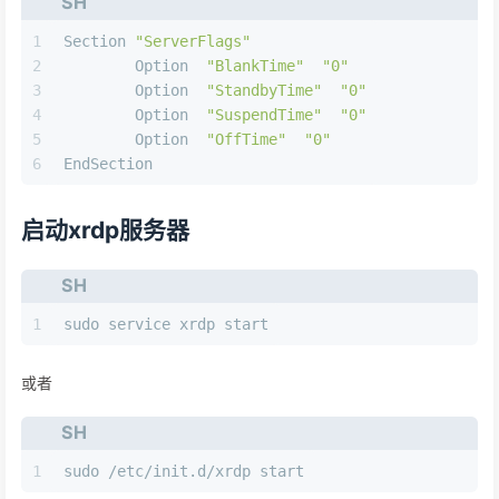
SH
1
Section 
"ServerFlags"
2
        Option  
"BlankTime"
"0"
3
        Option  
"StandbyTime"
"0"
4
        Option  
"SuspendTime"
"0"
5
        Option  
"OffTime"
"0"
6
EndSection
启动xrdp服务器
SH
1
sudo service xrdp start
或者
SH
1
sudo /etc/init.d/xrdp start