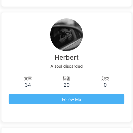
Herbert
A soul discarded
文章
标签
分类
34
20
0
Follow Me